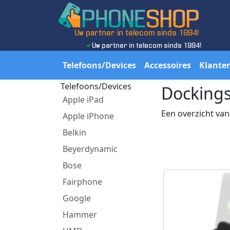
Uw partner in telecom sinds 1994!
Uw partner in telecom sinds 1994!
Telefoons/Devices
Accessoires
Klanten
Telefoons/Devices
Dockings
Apple iPad
Een overzicht van
Apple iPhone
Belkin
Beyerdynamic
Bose
Fairphone
Google
Hammer