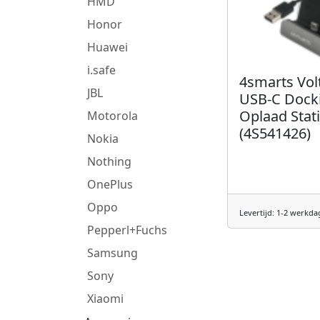
HMD
Honor
Huawei
i.safe
4smarts Vo
JBL
USB-C Dock
Oplaad Stat
Motorola
(4S541426)
Nokia
Nothing
OnePlus
Oppo
Levertijd: 1-2 werkda
Pepperl+Fuchs
Samsung
Sony
Xiaomi